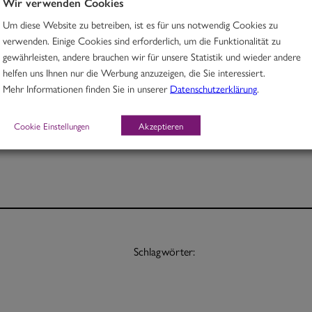
Wir verwenden Cookies
Um diese Website zu betreiben, ist es für uns notwendig Cookies zu
Thai Rindfleischcurry mit Limettenblättern und Melanzani
verwenden. Einige Cookies sind erforderlich, um die Funktionalität zu
gewährleisten, andere brauchen wir für unsere Statistik und wieder andere
D
helfen uns Ihnen nur die Werbung anzuzeigen, die Sie interessiert.
Mehr Informationen finden Sie in unserer
Datenschutzerklärung
.
Portion 12,70
½ Pt. 7,70
Cookie Einstellungen
Akzeptieren
Schlagwörter: