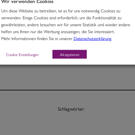
Wir verwenden Cookies
Um diese Website zu betreiben, ist es für uns notwendig Cookies zu
Rindfleisch in würzigem Madrascurry mit Süßkartoffeln
verwenden. Einige Cookies sind erforderlich, um die Funktionalität zu
gewährleisten, andere brauchen wir für unsere Statistik und wieder andere
M, O
helfen uns Ihnen nur die Werbung anzuzeigen, die Sie interessiert.
Mehr Informationen finden Sie in unserer
Datenschutzerklärung
.
Portion 12,70
½ Pt. 7,70
Cookie Einstellungen
Akzeptieren
Schlagwörter: