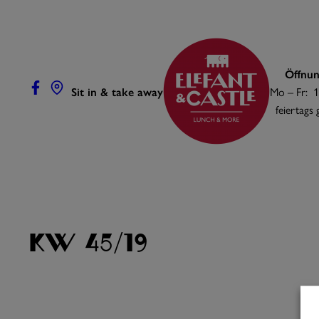
Zum
Inhalt
springen
Öffnun
Sit in & take away
Mo – Fr: 1
feiertags
KW 45/19