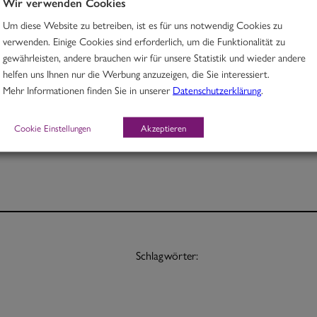
Wir verwenden Cookies
Um diese Website zu betreiben, ist es für uns notwendig Cookies zu
Rindfleisch in Mandel-Petersilcurry mit Zucchini
verwenden. Einige Cookies sind erforderlich, um die Funktionalität zu
gewährleisten, andere brauchen wir für unsere Statistik und wieder andere
H
helfen uns Ihnen nur die Werbung anzuzeigen, die Sie interessiert.
Mehr Informationen finden Sie in unserer
Datenschutzerklärung
.
Portion 12,30
½ Pt. 7,50
Cookie Einstellungen
Akzeptieren
Schlagwörter: