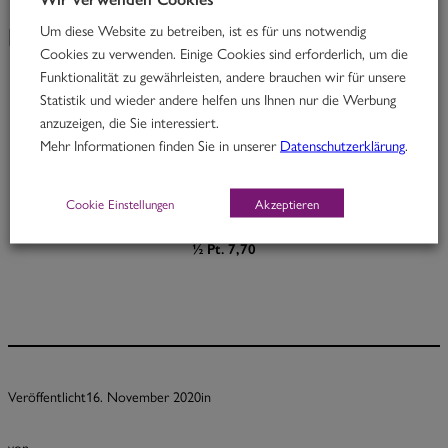
Um diese Website zu betreiben, ist es für uns notwendig
KW 47/20
Cookies zu verwenden. Einige Cookies sind erforderlich, um die
Funktionalität zu gewährleisten, andere brauchen wir für unsere
Statistik und wieder andere helfen uns Ihnen nur die Werbung
Tandoori Love
anzuzeigen, die Sie interessiert.
Mehr Informationen finden Sie in unserer
Datenschutzerklärung
.
Rindfleisch in Tandooricurry mit Sternanis & Karotten
G
Cookie Einstellungen
Akzeptieren
Portion 12,70
½ Pt. 7,70
Veröffentlicht
16. November 2020
in
von