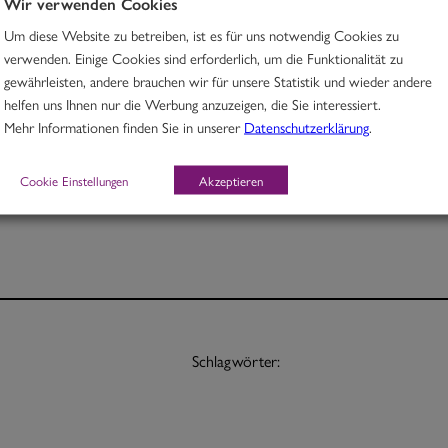
Wir verwenden Cookies
Um diese Website zu betreiben, ist es für uns notwendig Cookies zu
Rindfleischcurry mit Chili, Mandeln & Dörrpflaumen
verwenden. Einige Cookies sind erforderlich, um die Funktionalität zu
gewährleisten, andere brauchen wir für unsere Statistik und wieder andere
H, O
helfen uns Ihnen nur die Werbung anzuzeigen, die Sie interessiert.
Mehr Informationen finden Sie in unserer
Datenschutzerklärung
.
Portion 12,30
½ Pt. 7,50
Cookie Einstellungen
Akzeptieren
Schlagwörter: