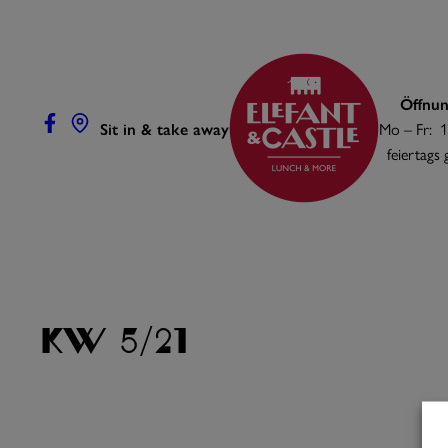
Zum
Inhalt
springen
Öffnun
Sit in & take away
Mo – Fr: 1
feiertags
KW 5/21