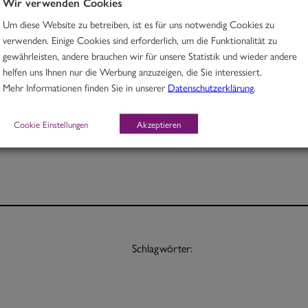
Wir verwenden Cookies
Um diese Website zu betreiben, ist es für uns notwendig Cookies zu
Thai Rindfleischcurry mit Zitronengras, Chili & Kartoffeln
verwenden. Einige Cookies sind erforderlich, um die Funktionalität zu
gewährleisten, andere brauchen wir für unsere Statistik und wieder andere
H, E
helfen uns Ihnen nur die Werbung anzuzeigen, die Sie interessiert.
Mehr Informationen finden Sie in unserer
Datenschutzerklärung
.
Portion 12,70
½ Pt. 7,70
Cookie Einstellungen
Akzeptieren
Schlagwörter: