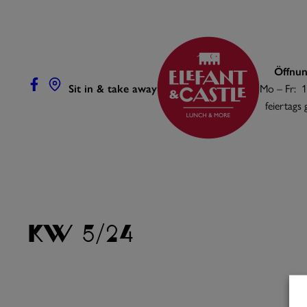
Zum
Inhalt
springen
Öffnun
Sit in & take away
Mo – Fr: 1
feiertags
KW 5/24