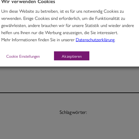
Wir verwenden Cookies
Um diese Website zu betreiben, ist es für uns notwendig Cookies zu
Thai Rindfleischcurry mit Zitronengras, Chili & Kartoffeln
verwenden. Einige Cookies sind erforderlich, um die Funktionalität zu
gewährleisten, andere brauchen wir für unsere Statistik und wieder andere
H, E
helfen uns Ihnen nur die Werbung anzuzeigen, die Sie interessiert.
Mehr Informationen finden Sie in unserer
Datenschutzerklärung
.
Portion 12,70
½ Pt. 7,70
Cookie Einstellungen
Akzeptieren
Schlagwörter: