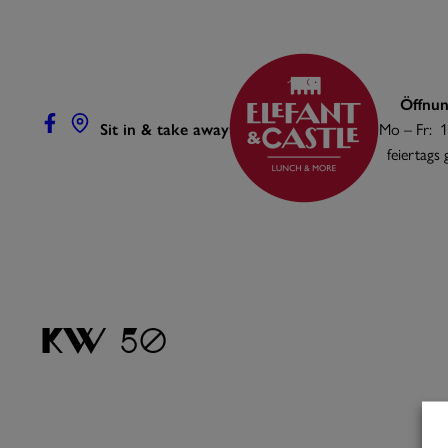
Zum
Inhalt
springen
Öffnun
Sit in & take away
Mo – Fr: 1
feiertags
KW 50