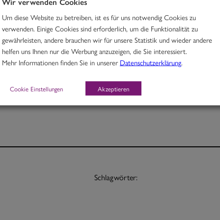
Wir verwenden Cookies
Um diese Website zu betreiben, ist es für uns notwendig Cookies zu
Rindfleisch mit Linsen und Hokkaidokürbis in Kurkuma-Aprikosencurry
verwenden. Einige Cookies sind erforderlich, um die Funktionalität zu
gewährleisten, andere brauchen wir für unsere Statistik und wieder andere
M, O
helfen uns Ihnen nur die Werbung anzuzeigen, die Sie interessiert.
Mehr Informationen finden Sie in unserer
Datenschutzerklärung
.
Portion 12,30
½ Pt. 7,50
Cookie Einstellungen
Akzeptieren
Schlagwörter: