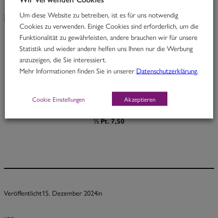
Um diese Website zu betreiben, ist es für uns notwendig
KW 51/24
Cookies zu verwenden. Einige Cookies sind erforderlich, um die
Funktionalität zu gewährleisten, andere brauchen wir für unsere
Statistik und wieder andere helfen uns Ihnen nur die Werbung
Peter Plum
anzuzeigen, die Sie interessiert.
Mehr Informationen finden Sie in unserer
Datenschutzerklärung
.
Rindfleischcurry mit Chili, Mandeln & Dörrpflaumen
H, O
Cookie Einstellungen
Akzeptieren
Portion 12,30
½ Pt. 7,50
Veröffentlicht
15. Dezember 2024
in
von