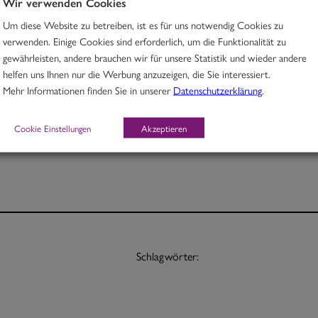
Wir verwenden Cookies
Um diese Website zu betreiben, ist es für uns notwendig Cookies zu
Rindfleisch in Tandooricurry mit Sternanis & Karotten
verwenden. Einige Cookies sind erforderlich, um die Funktionalität zu
gewährleisten, andere brauchen wir für unsere Statistik und wieder andere
G
helfen uns Ihnen nur die Werbung anzuzeigen, die Sie interessiert.
Mehr Informationen finden Sie in unserer
Datenschutzerklärung
.
Portion 12,70
½ Pt. 7,70
Cookie Einstellungen
Akzeptieren
Schlagwörter: