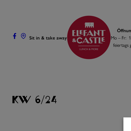
Zum
Inhalt
springen
Öffnun
Sit in & take away
Mo – Fr: 1
feiertags
KW 6/24