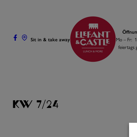
Zum
Inhalt
springen
Öffnun
Sit in & take away
Mo – Fr: 1
feiertags
KW 7/24