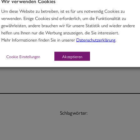
Wir verwenden Cookies
Um diese Website zu betreiben, ist es für uns notwendig Cookies zu
Rindfleisch in Tandooricurry mit Sternanis & Karotten
verwenden. Einige Cookies sind erforderlich, um die Funktionalität zu
gewährleisten, andere brauchen wir für unsere Statistik und wieder andere
G
helfen uns Ihnen nur die Werbung anzuzeigen, die Sie interessiert.
Mehr Informationen finden Sie in unserer
Datenschutzerklärung
.
Portion 12,70
½ Pt. 7,70
Cookie Einstellungen
Akzeptieren
Schlagwörter: