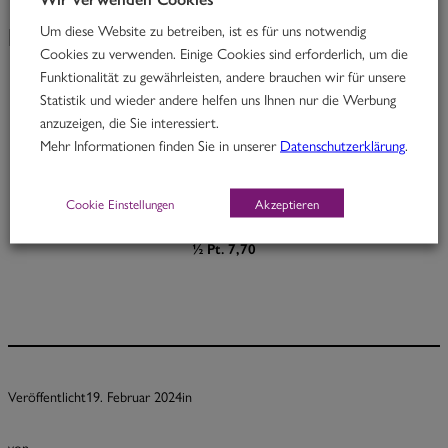
Um diese Website zu betreiben, ist es für uns notwendig
KW 8/24
Cookies zu verwenden. Einige Cookies sind erforderlich, um die
Funktionalität zu gewährleisten, andere brauchen wir für unsere
Statistik und wieder andere helfen uns Ihnen nur die Werbung
The Temptation
anzuzeigen, die Sie interessiert.
Mehr Informationen finden Sie in unserer
Datenschutzerklärung
.
Rindfleisch in Kurkuma-Aprikosen-Linsencurry & Süßkartoffeln
M, O
Cookie Einstellungen
Akzeptieren
Portion 12,70
½ Pt. 7,70
Veröffentlicht
19. Februar 2024
in
von