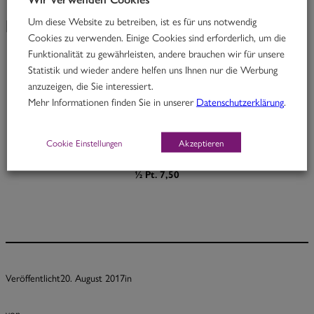
Um diese Website zu betreiben, ist es für uns notwendig
KW34
Cookies zu verwenden. Einige Cookies sind erforderlich, um die
Funktionalität zu gewährleisten, andere brauchen wir für unsere
Statistik und wieder andere helfen uns Ihnen nur die Werbung
High Fidelity
anzuzeigen, die Sie interessiert.
Mehr Informationen finden Sie in unserer
Datenschutzerklärung
.
Rindfleisch in Mandel-Petersilcurry mit Zucchini
H
Cookie Einstellungen
Akzeptieren
Portion 12,30
½ Pt. 7,50
Veröffentlicht
20. August 2017
in
von